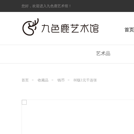
您好，欢迎进入九色鹿艺术馆！
首页
艺术品
首页
>
收藏品
>
钱币
>
80版1元千连张