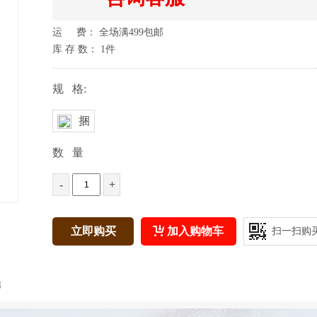
运 费： 全场满499包邮
库 存 数：
1
件
规 格:
捆
数 量
-
+
立即购买
加入购物车
扫一扫购
信