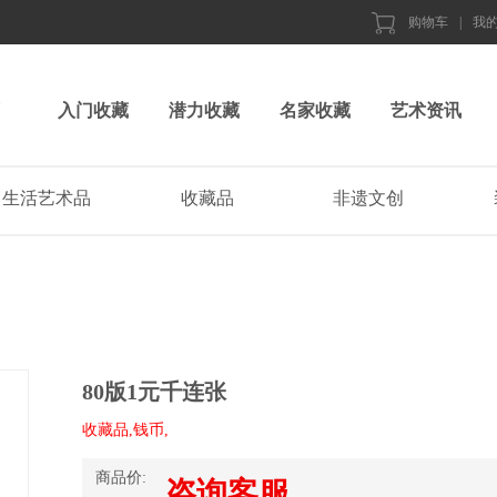
购物车
|
我
入门收藏
潜力收藏
名家收藏
艺术资讯
生活艺术品
收藏品
非遗文创
80版1元千连张
收藏品,钱币,
商品价:
咨询客服