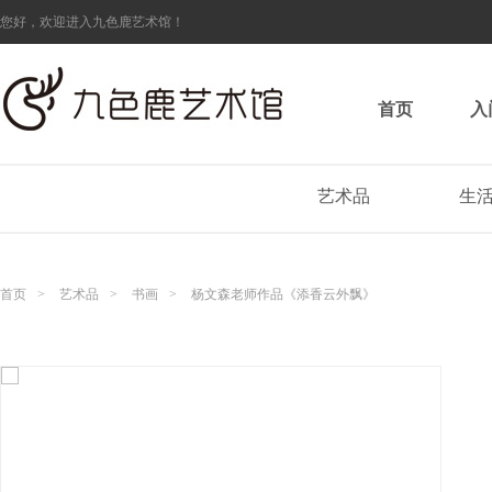
您好，欢迎进入九色鹿艺术馆！
首页
入
艺术品
生
首页
>
艺术品
>
书画
>
杨文森老师作品《添香云外飘》