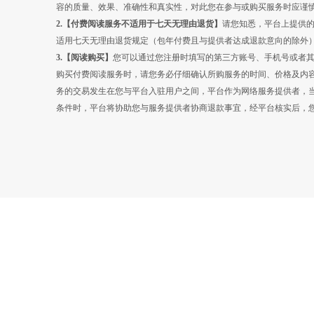
容的质量、效果、准确性和真实性，对此您在参与或购买服务时应谨
2.【
付费阅读
服务不适用于七天无理由退货】
请您知悉，平台上提供
适用七天无理由退货规定（包年付费且与提供者达成退款意向的除外
3.【
阅读
购买】
您可以通过您注册时填写的第三方账号、手机号或者
购买付费阅读服务时，请您务必仔细确认所购服务的时间、价格及内
务的交易发生在您与平台入驻用户之间，平台作为网络服务提供者，
条件时，平台将协助您与服务提供者协商退款事宜，经平台核实后，