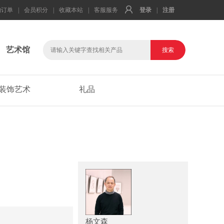
的订单
|
会员积分
|
收藏本站
|
客服服务
登录
|
注册
艺术馆
装饰艺术
礼品
杨文森