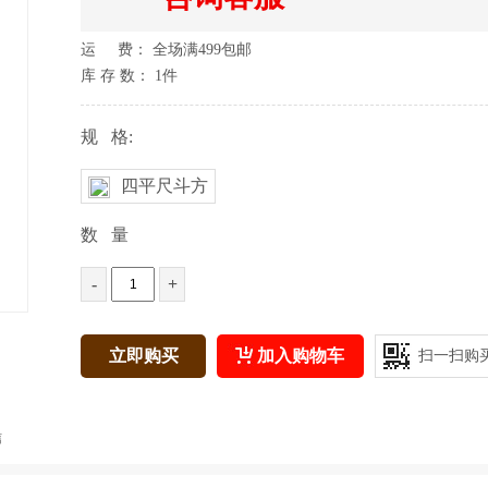
运 费： 全场满499包邮
库 存 数：
1
件
规 格:
四平尺斗方
数 量
-
+
立即购买
加入购物车
扫一扫购
信