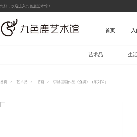
您好，欢迎进入九色鹿艺术馆！
首页
入
艺术品
生
首页
>
艺术品
>
书画
>
李旭国画作品《叠境》（系列32）