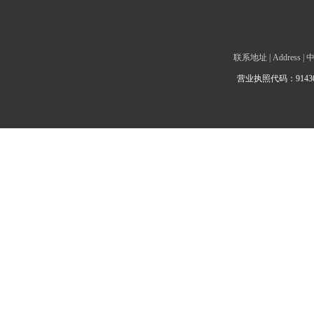
联系地址 | Addre
营业执照代码：9143010