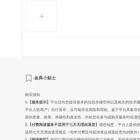
+
金典小贴士
购买须知
1.【服务提示】
平台仅向您提供基本的信息存储空间以及相关的技术
平台入驻用户）自行发布，且可能存在风险和瑕疵。鉴于平台具备存
容的质量、效果、准确性和真实性，对此您在参与或购买服务时应谨
2.【
付费阅读
服务不适用于七天无理由退货】
请您知悉，平台上提供
适用七天无理由退货规定（包年付费且与提供者达成退款意向的除外
3.【
阅读
购买】
您可以通过您注册时填写的第三方账号、手机号或者