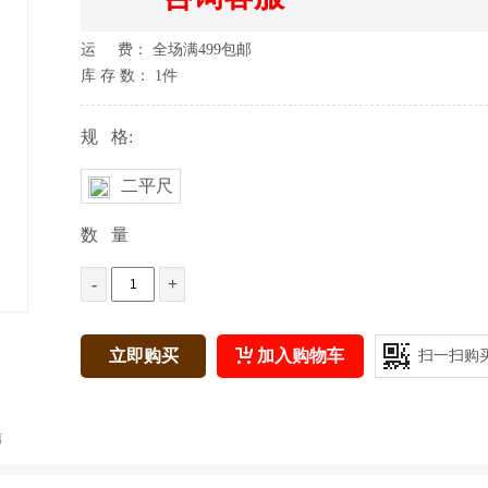
运 费： 全场满499包邮
库 存 数：
1
件
规 格:
二平尺
数 量
-
+
立即购买
加入购物车
扫一扫购
信