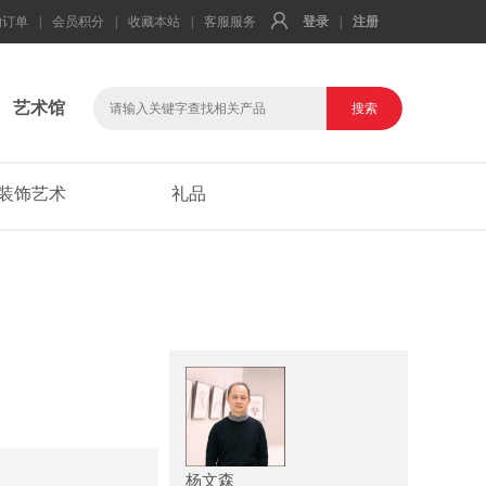
的订单
|
会员积分
|
收藏本站
|
客服服务
登录
|
注册
艺术馆
装饰艺术
礼品
杨文森