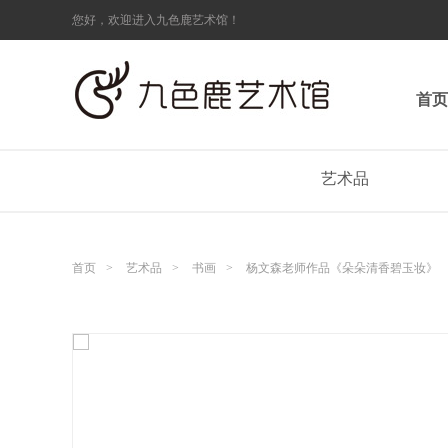
您好，欢迎进入九色鹿艺术馆！
首页
艺术品
首页
>
艺术品
>
书画
>
杨文森老师作品《朵朵清香碧玉妆》