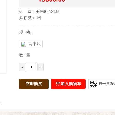
￥
运 费： 全场满499包邮
库 存 数：
1
件
规 格:
两平尺
数 量
-
+
立即购买
加入购物车
扫一扫购
信