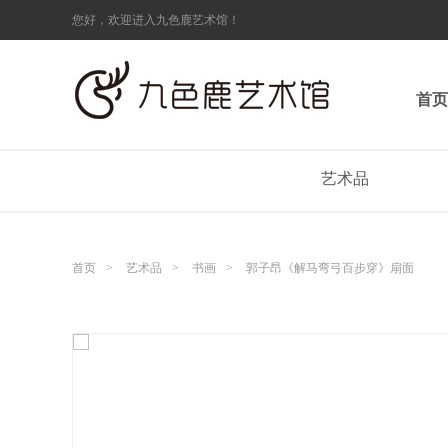
您好，欢迎进入九色鹿艺术馆！
首页
艺术品
首页
>
艺术品
>
书画
>
郭子昂《解马弯弓百步穿》扇面