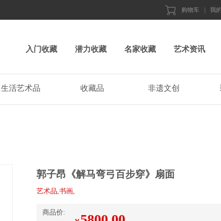
购物车
|
我
入门收藏
潜力收藏
名家收藏
艺术资讯
生活艺术品
收藏品
非遗文创
郭子昂《解马弯弓百步穿》扇面
艺术品,书画,
商品价:
5800.00