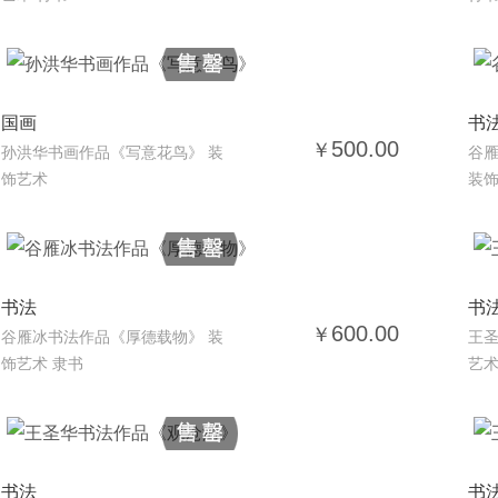
国画
书
500.00
￥
孙洪华书画作品《写意花鸟》 装
谷雁
饰艺术
装饰
书法
书
600.00
￥
谷雁冰书法作品《厚德载物》 装
王圣
饰艺术 隶书
艺术
书法
书