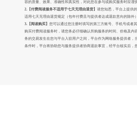
容的质量、效果、准确性和真实性，对此您在参与或购买服务时应谨
2.【
付费阅读
服务不适用于七天无理由退货】
请您知悉，平台上提供
适用七天无理由退货规定（包年付费且与提供者达成退款意向的除外
3.【
阅读
购买】
您可以通过您注册时填写的第三方账号、手机号或者
购买付费阅读服务时，请您务必仔细确认所购服务的时间、价格及内
务的交易发生在您与平台入驻用户之间，平台作为网络服务提供者，
条件时，平台将协助您与服务提供者协商退款事宜，经平台核实后，