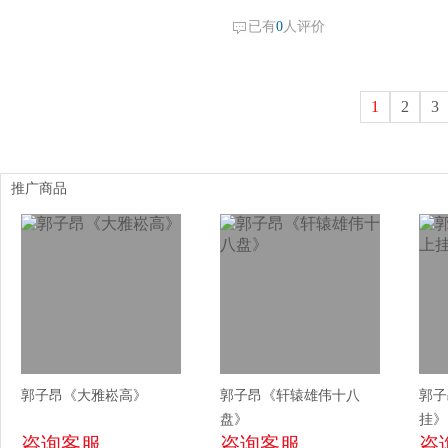
已有
0
人评价
1
2
3
推广商品
郭子昂《大雅崧高》
郭子昂《轩辕雄伟十八
郭子
盘》
挂》
咨询客服
咨询客服
咨