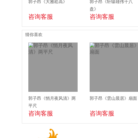
郭子昂《大雅崧高》
郭子昂《轩辕雄伟十八
盘》
咨询客服
咨询客服
猜你喜欢
郭子昂《悄月夜风清》两
郭子昂《雲山晨居》扇面
平尺
咨询客服
咨询客服