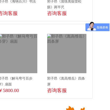
郭子昂《海纳百川》书法
郭子昂《晨练嵩嶽壹松
荫》两平尺
咨询客服
咨询客服
郭子昂《解马弯弓百步
郭子昂《嵩高维岳》四条
穿》扇面
屏
￥5800.00
咨询客服