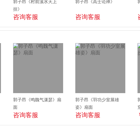
郭子昂《村前溪水天上
郭子昂《高士论禅》
挂》
咨询客服
咨询客服
郭子昂《鸣魏气潇瑟》扇
郭子昂《羽功少室展雄
面
姿》扇面
咨询客服
咨询客服