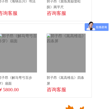
郭子昂《海纳百川》书法
郭子昂《晨练嵩嶽壹松
荫》两平尺
咨询客服
咨询客服
郭子昂《解马弯弓百步
郭子昂《嵩高维岳》四条
穿》扇面
屏
￥5800.00
咨询客服