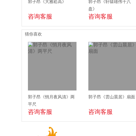
郭子昂《大雅崧高》
郭子昂《轩辕雄伟十八
盘》
咨询客服
咨询客服
猜你喜欢
郭子昂《悄月夜风清》两
郭子昂《雲山晨居》扇面
平尺
咨询客服
咨询客服