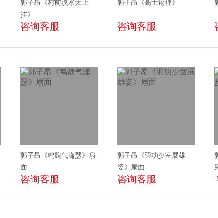
郭子昂《村前溪水天上
郭子昂《高士论禅》
挂》
咨询客服
咨询客服
郭子昂《鸣魏气潇瑟》扇
郭子昂《羽功少室展雄
面
姿》扇面
咨询客服
咨询客服