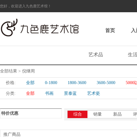
您好，欢迎进入九色鹿艺术馆！
首页
入
艺术品
生
全部结果 > 倪继周
价格:
全部
0-1800
1800-3600
3600-5000
500
分类:
全部
书画
景泰蓝
艺术瓷
特价优惠
综合
销量
新品
推广商品