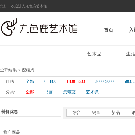
您好，欢迎进入九色鹿艺术馆！
首页
入
艺术品
生
全部结果 > 倪继周
价格:
全部
0-1800
1800-3600
3600-5000
500
分类:
全部
书画
景泰蓝
艺术瓷
特价优惠
综合
销量
新品
推广商品