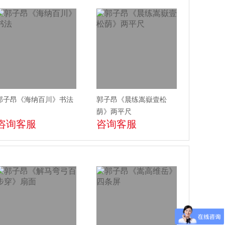
郭子昂《海纳百川》书法
郭子昂《晨练嵩嶽壹松
荫》两平尺
咨询客服
咨询客服