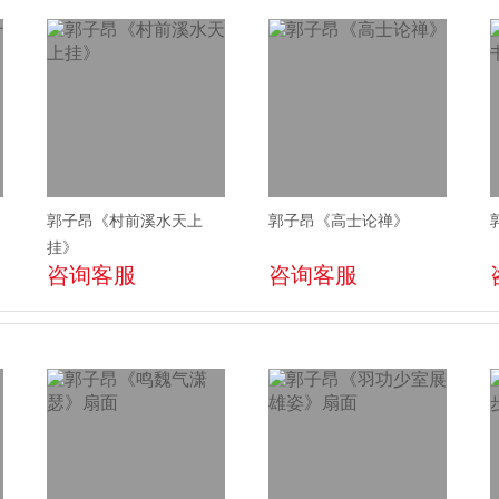
郭子昂《村前溪水天上
郭子昂《高士论禅》
挂》
咨询客服
咨询客服