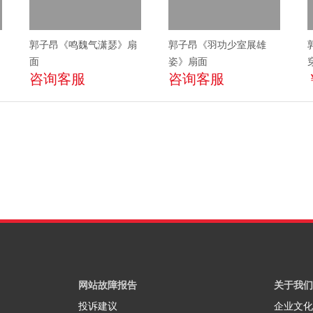
郭子昂《鸣魏气潇瑟》扇
郭子昂《羽功少室展雄
面
姿》扇面
咨询客服
咨询客服
网站故障报告
关于我们
投诉建议
企业文化