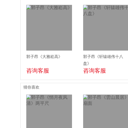
郭子昂《大雅崧高》
郭子昂《轩辕雄伟十八
盘》
咨询客服
咨询客服
猜你喜欢