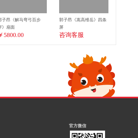
郭子昂《解马弯弓百步
郭子昂《嵩高维岳》四条
穿》扇面
屏
￥5800.00
咨询客服
官方微信