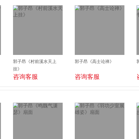
郭子昂《村前溪水天上
郭子昂《高士论禅》
挂》
咨询客服
咨询客服