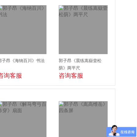
郭子昂《海纳百川》书法
郭子昂《晨练嵩嶽壹松
荫》两平尺
咨询客服
咨询客服