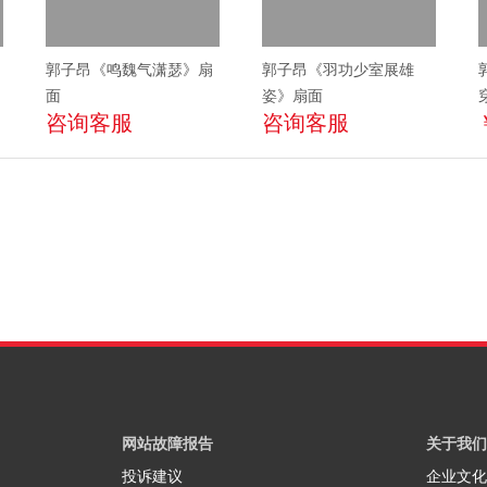
郭子昂《鸣魏气潇瑟》扇
郭子昂《羽功少室展雄
面
姿》扇面
咨询客服
咨询客服
网站故障报告
关于我们
投诉建议
企业文化