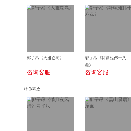
郭子昂《大雅崧高》
郭子昂《轩辕雄伟十八
盘》
咨询客服
咨询客服
猜你喜欢