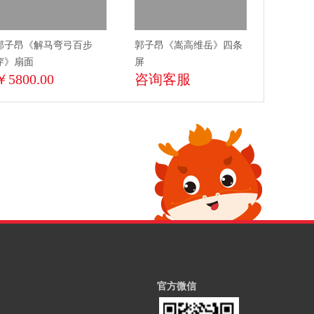
郭子昂《解马弯弓百步
郭子昂《嵩高维岳》四条
穿》扇面
屏
￥5800.00
咨询客服
官方微信