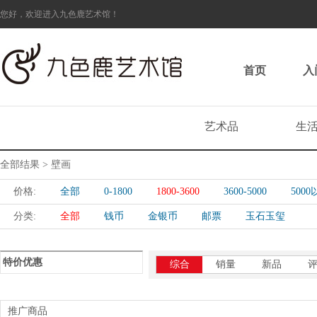
您好，欢迎进入九色鹿艺术馆！
首页
入
艺术品
生
全部结果 > 壁画
价格:
全部
0-1800
1800-3600
3600-5000
500
分类:
全部
钱币
金银币
邮票
玉石玉玺
特价优惠
综合
销量
新品
推广商品