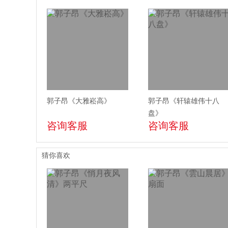
郭子昂《大雅崧高》
郭子昂《轩辕雄伟十八
盘》
咨询客服
咨询客服
猜你喜欢