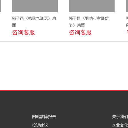
郭子昂《鸣魏气潇瑟》扇
郭子昂《羽功少室展雄
面
姿》扇面
咨询客服
咨询客服
网站故障报告
关于我们
投诉建议
企业文化