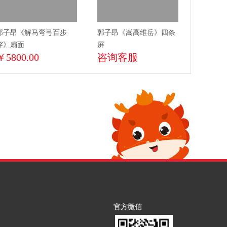
郭子昂《解马弯弓百步
郭子昂《嵩高维岳》四条
穿》扇面
屏
￥5800.00
咨询客服
官方微信