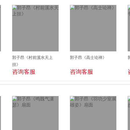
郭子昂《村前溪水天上
郭子昂《高士论禅》
挂》
咨询客服
咨询客服