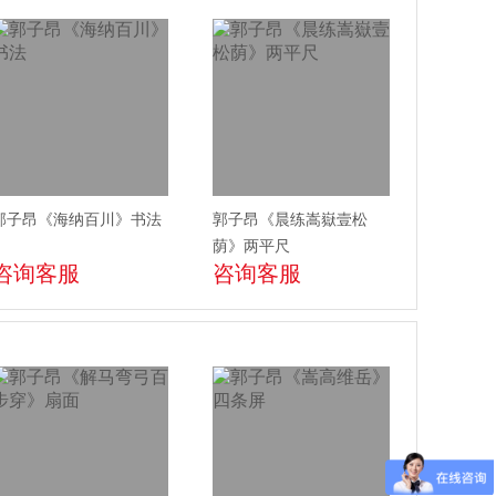
郭子昂《海纳百川》书法
郭子昂《晨练嵩嶽壹松
荫》两平尺
咨询客服
咨询客服