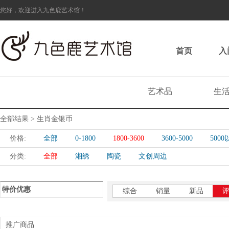
您好，欢迎进入九色鹿艺术馆！
首页
入
艺术品
生
全部结果 > 生肖金银币
价格:
全部
0-1800
1800-3600
3600-5000
500
分类:
全部
湘绣
陶瓷
文创周边
特价优惠
综合
销量
新品
推广商品