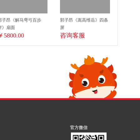
郭子昂《解马弯弓百步
郭子昂《嵩高维岳》四条
穿》扇面
屏
￥5800.00
咨询客服
官方微信