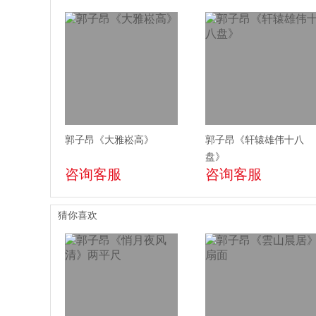
郭子昂《大雅崧高》
郭子昂《轩辕雄伟十八
盘》
咨询客服
咨询客服
猜你喜欢