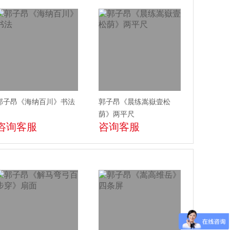
郭子昂《海纳百川》书法
郭子昂《晨练嵩嶽壹松
荫》两平尺
咨询客服
咨询客服