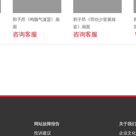
郭子昂《鸣魏气潇瑟》扇
郭子昂《羽功少室展雄
面
姿》扇面
咨询客服
咨询客服
网站故障报告
关于我们
投诉建议
企业文化