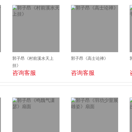
郭子昂《村前溪水天上
郭子昂《高士论禅》
挂》
咨询客服
咨询客服