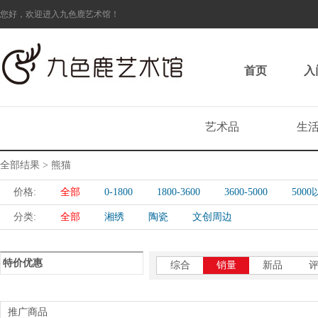
您好，欢迎进入九色鹿艺术馆！
首页
入
艺术品
生
全部结果 > 熊猫
价格:
全部
0-1800
1800-3600
3600-5000
500
分类:
全部
湘绣
陶瓷
文创周边
特价优惠
综合
销量
新品
推广商品