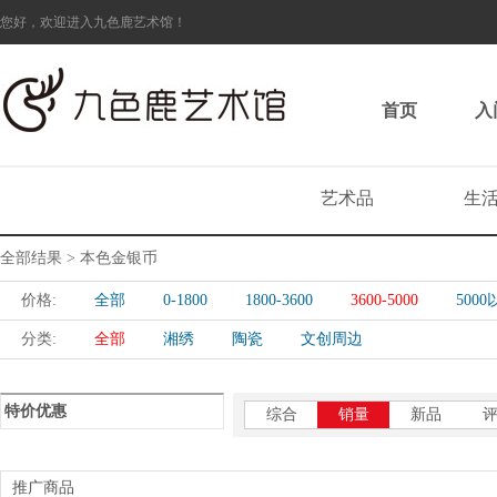
您好，欢迎进入九色鹿艺术馆！
首页
入
艺术品
生
全部结果 > 本色金银币
价格:
全部
0-1800
1800-3600
3600-5000
500
分类:
全部
湘绣
陶瓷
文创周边
特价优惠
综合
销量
新品
推广商品