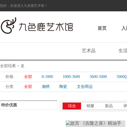
您好，欢迎进入九色鹿艺术馆！
首页
入
艺术品
生
全部结果 > 龙
价格:
全部
0-1800
1800-3600
3600-5000
500
分类:
全部
湘绣
陶瓷
文创周边
特价优惠
综合
销量
新品