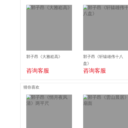
郭子昂《大雅崧高》
郭子昂《轩辕雄伟十八
盘》
咨询客服
咨询客服
猜你喜欢