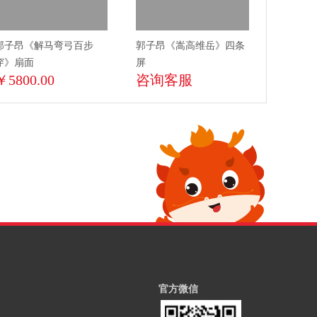
郭子昂《解马弯弓百步
郭子昂《嵩高维岳》四条
穿》扇面
屏
￥5800.00
咨询客服
官方微信