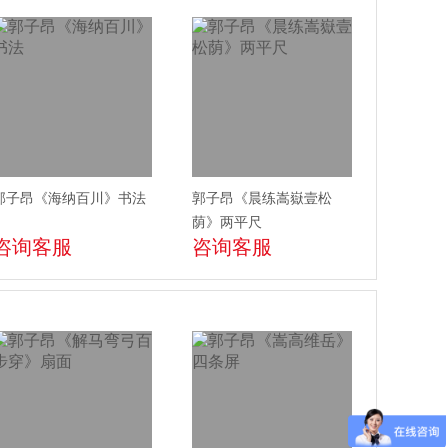
郭子昂《海纳百川》书法
郭子昂《晨练嵩嶽壹松
荫》两平尺
咨询客服
咨询客服