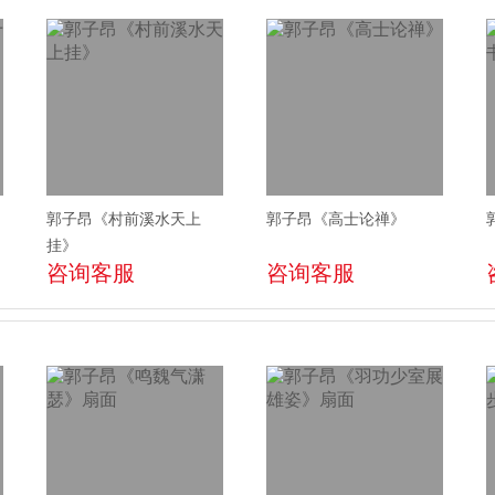
郭子昂《村前溪水天上
郭子昂《高士论禅》
挂》
咨询客服
咨询客服