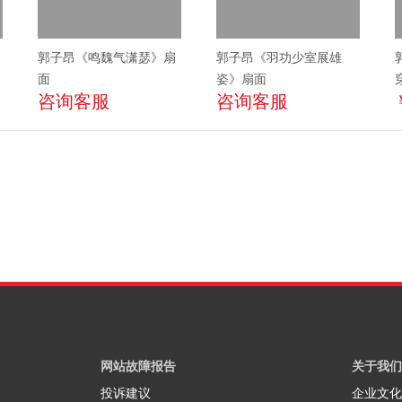
郭子昂《鸣魏气潇瑟》扇
郭子昂《羽功少室展雄
面
姿》扇面
咨询客服
咨询客服
网站故障报告
关于我们
投诉建议
企业文化