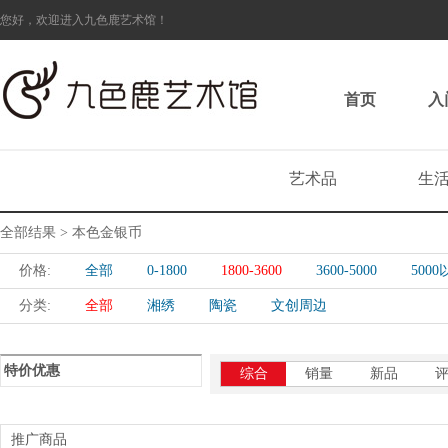
您好，欢迎进入九色鹿艺术馆！
首页
入
艺术品
生
全部结果 > 本色金银币
价格:
全部
0-1800
1800-3600
3600-5000
500
分类:
全部
湘绣
陶瓷
文创周边
特价优惠
综合
销量
新品
推广商品