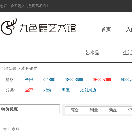
您好，欢迎进入九色鹿艺术馆！
首页
入
艺术品
生
全部结果 > 本色银币
价格:
全部
0-1800
1800-3600
3600-5000
500
分类:
全部
湘绣
陶瓷
文创周边
特价优惠
综合
销量
新品
推广商品